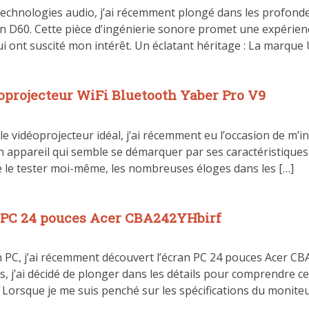
echnologies audio, j’ai récemment plongé dans les profonde
 D60. Cette pièce d’ingénierie sonore promet une expérienc
ui ont suscité mon intérêt. Un éclatant héritage : La marque 
oprojecteur WiFi Bluetooth Yaber Pro V9
e vidéoprojecteur idéal, j’ai récemment eu l’occasion de m’i
 appareil qui semble se démarquer par ses caractéristiques a
de le tester moi-même, les nombreuses éloges dans les […]
n PC 24 pouces Acer CBA242YHbirf
 PC, j’ai récemment découvert l’écran PC 24 pouces Acer CB
s, j’ai décidé de plonger dans les détails pour comprendre ce
 Lorsque je me suis penché sur les spécifications du moniteu