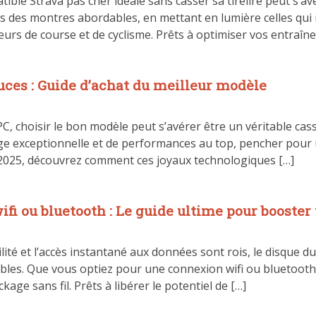
ble Strava pas cher idéale sans casser sa tirelire peut s’avé
rs des montres abordables, en mettant en lumière celles qui
eurs de course et de cyclisme. Prêts à optimiser vos entraîn
ces : Guide d’achat du meilleur modèle
C, choisir le bon modèle peut s’avérer être un véritable cass
age exceptionnelle et de performances au top, pencher pour
at 2025, découvrez comment ces joyaux technologiques […]
fi ou bluetooth : Le guide ultime pour booster 
té et l’accès instantané aux données sont rois, le disque du
ables. Que vous optiez pour une connexion wifi ou bluetooth,
ge sans fil. Prêts à libérer le potentiel de […]